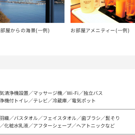
部屋からの海景(一例)
お部屋アメニティー(一例)
気清浄機設置／マッサージ機／Wi-Fi／独立バス
浄機付トイレ／テレビ／冷蔵庫／電気ポット
羽織／バスタオル／フェイスタオル／歯ブラシ／髭そり
／化粧水乳液／アフターシェープ／ヘアトニックなど