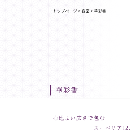
トップページ
>
客室
>
華彩香
華彩香
心地よい広さで包む
スーペリア12.5畳