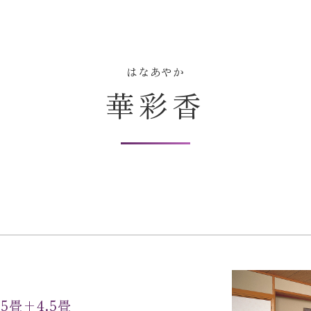
はなあやか
華彩香
+4.5畳